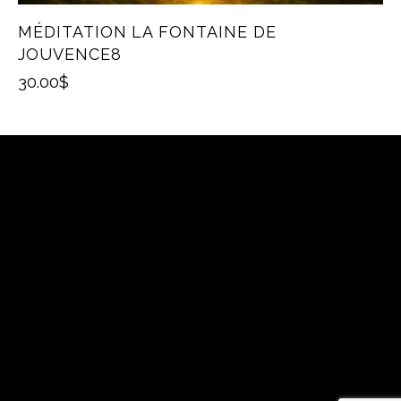
MÉDITATION LA FONTAINE DE
JOUVENCE8
30.00
$
VISITE SUR RENDEZ-VOUS
819.313.2979
oraceleste@hotmail.com
ADRESSE
625 rue des Forges
Saint-Léonard-d’Aston
Voir sur la carte
SUIVEZ-MOI SUR