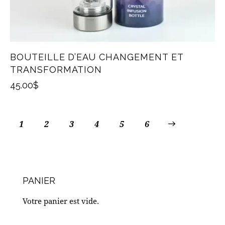
BOUTEILLE D’EAU CHANGEMENT ET
TRANSFORMATION
45.00
$
1
2
3
4
→
5
6
PANIER
Votre panier est vide.