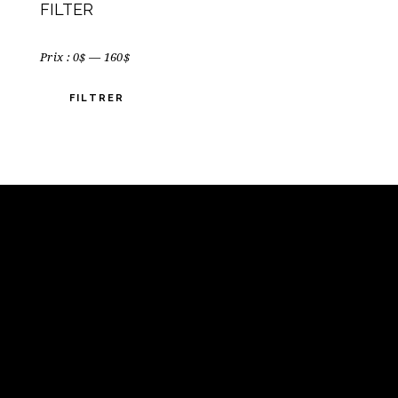
FILTER
Prix :
0$
—
160$
FILTRER
VISITE SUR RENDEZ-VOUS
819.313.2979
oraceleste@hotmail.com
ADRESSE
625 rue des Forges
Saint-Léonard-d’Aston
Voir sur la carte