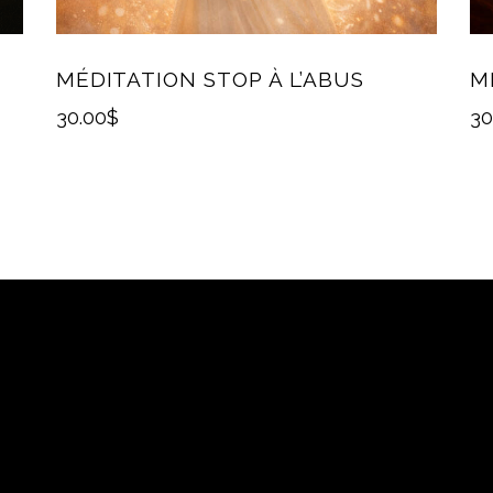
MÉDITATION STOP À L’ABUS
M
30.00
$
30
RESSE
SUIVEZ-M
e des Forges
Facebook
Léonard-d’Aston