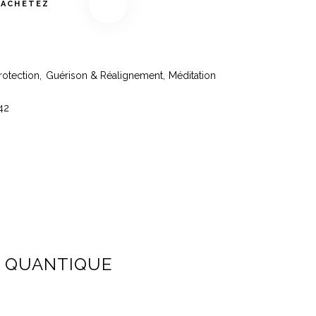
ACHETEZ
rotection
,
Guérison & Réalignement
,
Méditation
42
N QUANTIQUE