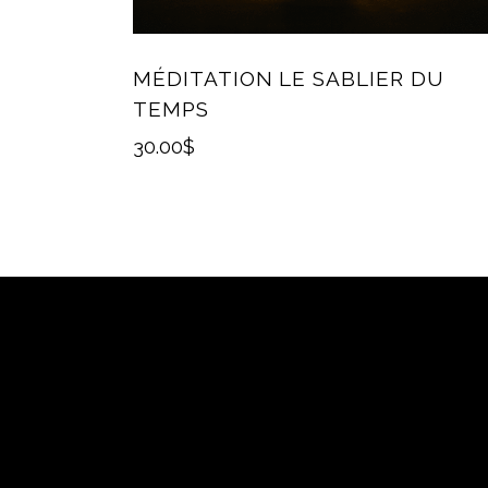
MÉDITATION LE SABLIER DU
TEMPS
30.00
$
SUR RENDEZ-VOUS
AD
819.313.2979
625 ru
Saint-
oraceleste@hotmail.com